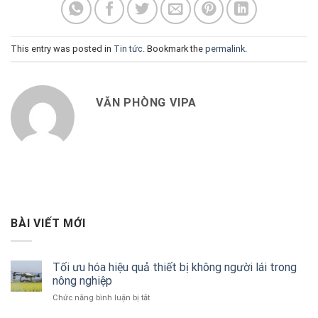
This entry was posted in
Tin tức
. Bookmark the
permalink
.
VĂN PHÒNG VIPA
BÀI VIẾT MỚI
Tối ưu hóa hiệu quả thiết bị không người lái trong
nông nghiệp
ở
Chức năng bình luận bị tắt
Tối