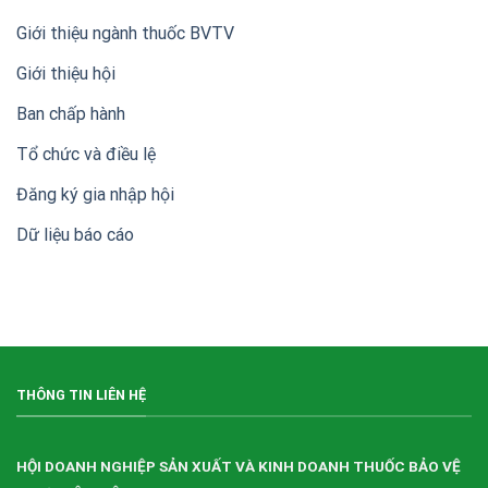
niệm
20
Giới thiệu ngành thuốc BVTV
năm
thành
Giới thiệu hội
lập
Hội
Ban chấp hành
Doanh
nghiệp
sản
Tổ chức và điều lệ
xuất,
kinh
Đăng ký gia nhập hội
doanh
thuốc
Dữ liệu báo cáo
bảo
vệ
thực
vật
Việt
Nam
(VIPA)
THÔNG TIN LIÊN HỆ
HỘI DOANH NGHIỆP SẢN XUẤT VÀ KINH DOANH THUỐC BẢO VỆ