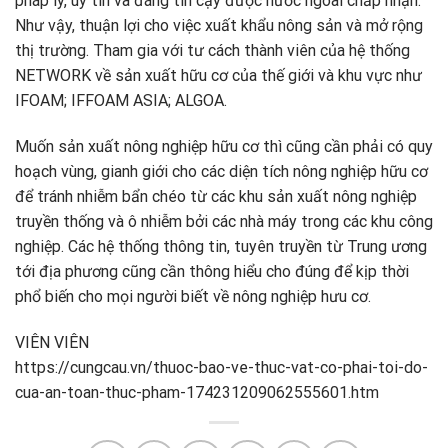
pháp lý, uy tín và đáng tin cậy được nước ngoài chấp nhận.
Như vậy, thuận lợi cho việc xuất khẩu nông sản và mở rộng
thị trường. Tham gia với tư cách thành viên của hệ thống
NETWORK về sản xuất hữu cơ của thế giới và khu vực như
IFOAM; IFFOAM ASIA; ALGOA.
Muốn sản xuất nông nghiệp hữu cơ thì cũng cần phải có quy
hoạch vùng, gianh giới cho các diện tích nông nghiệp hữu cơ
để tránh nhiễm bẩn chéo từ các khu sản xuất nông nghiệp
truyền thống và ô nhiễm bởi các nhà máy trong các khu công
nghiệp. Các hệ thống thông tin, tuyên truyền từ Trung ương
tới địa phương cũng cần thông hiểu cho đúng để kịp thời
phổ biến cho mọi người biết về nông nghiệp hưu cơ.
VIÊN VIÊN
https://cungcau.vn/thuoc-bao-ve-thuc-vat-co-phai-toi-do-
cua-an-toan-thuc-pham-174231209062555601.htm