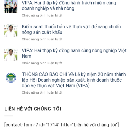
ưu
VIPA: Hai thập kỷ đồng hành trách nhiệm cùng
hóa
doanh nghiệp và nhà nông
hiệu
ở
Chức năng bình luận bị tắt
quả
VIPA:
thiết
Hai
Kiểm soát thuốc bảo vệ thực vật để nâng chuẩn
bị
thập
nông sản xuất khẩu
không
kỷ
người
ở
Chức năng bình luận bị tắt
đồng
lái
Kiểm
hành
trong
soát
VIPA: Hai thập kỷ đồng hành cùng nông nghiệp Việt
trách
nông
thuốc
Nam
nhiệm
nghiệp
bảo
cùng
ở
Chức năng bình luận bị tắt
vệ
doanh
VIPA:
thực
nghiệp
Hai
THÔNG CÁO BÁO CHÍ Về Lễ kỷ niệm 20 năm thành
vật
và
thập
lập Hội Doanh nghiệp sản xuất, kinh doanh thuốc
để
nhà
kỷ
nâng
bảo vệ thực vật Việt Nam (VIPA)
nông
đồng
chuẩn
ở
Chức năng bình luận bị tắt
hành
nông
THÔNG
cùng
sản
CÁO
nông
xuất
BÁO
LIÊN HỆ VỚI CHÚNG TÔI
nghiệp
khẩu
CHÍ
Việt
Về
Nam
Lễ
[contact-form-7 id="1714" title="Liên hệ với chúng tôi"]
kỷ