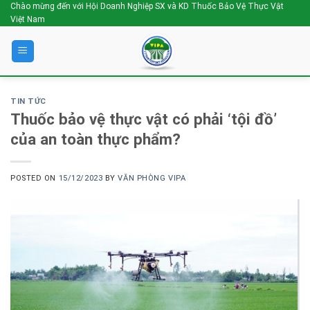
Skip
Chào mừng đến với Hội Doanh Nghiệp SX và KD Thuốc Bảo Vệ Thực Vật
Việt Nam
to
content
TIN TỨC
Thuốc bảo vệ thực vật có phải ‘tội đồ’
của an toàn thực phẩm?
POSTED ON
15/12/2023
BY
VĂN PHÒNG VIPA