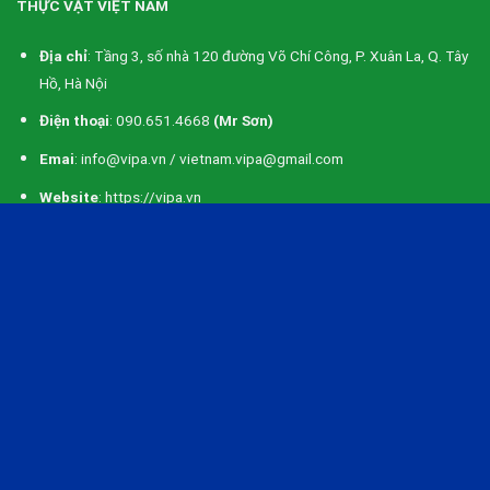
THỰC VẬT VIỆT NAM
Địa chỉ
: Tầng 3, số nhà 120 đường Võ Chí Công, P. Xuân La, Q. Tây
Hồ, Hà Nội
Điện thoại
: 090.651.4668
(Mr Sơn)
Emai
: info@vipa.vn / vietnam.vipa@gmail.com
Website
: https://vipa.vn
VP PHÍA NAM: ĐẶT TẠI TRỤ SỞ CÔNG TY TNHH TẬP ĐOÀN AN
NÔNG
Địa chỉ
: Lô H7, đường số 5, KCN Hải Sơn (GĐ 3+4), Ấp Bình Tiến 2,
xã Đức Hoà Hạ, Huyện Đức Hoà, Tỉnh Long An
Điện thoại
: 097.400.3311 (
Mr Hoàng Hải
)
CÁC CHỨNG NHẬN