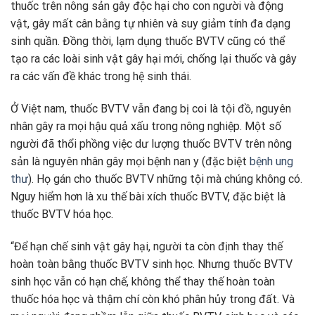
thuốc trên nông sản gây độc hại cho con người và động
vật, gây mất cân bằng tự nhiên và suy giảm tính đa dạng
sinh quần. Đồng thời, lạm dụng thuốc BVTV cũng có thể
tạo ra các loài sinh vật gây hại mới, chống lại thuốc và gây
ra các vấn đề khác trong hệ sinh thái.
Ở Việt nam, thuốc BVTV vẫn đang bị coi là tội đồ, nguyên
nhân gây ra mọi hậu quả xấu trong nông nghiệp. Một số
người đã thổi phồng việc dư lượng thuốc BVTV trên nông
sản là nguyên nhân gây mọi bệnh nan y (đặc biệt
bệnh ung
thư
). Họ gán cho thuốc BVTV những tội mà chúng không có.
Nguy hiểm hơn là xu thế bài xích thuốc BVTV, đặc biệt là
thuốc BVTV hóa học.
“Để hạn chế sinh vật gây hại, người ta còn định thay thế
hoàn toàn bằng thuốc BVTV sinh học. Nhưng thuốc BVTV
sinh học vẫn có hạn chế, không thể thay thế hoàn toàn
thuốc hóa học và thậm chí còn khó phân hủy trong đất. Và