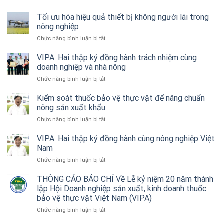
Tối ưu hóa hiệu quả thiết bị không người lái trong
nông nghiệp
ở
Chức năng bình luận bị tắt
Tối
ưu
VIPA: Hai thập kỷ đồng hành trách nhiệm cùng
hóa
doanh nghiệp và nhà nông
hiệu
ở
Chức năng bình luận bị tắt
quả
VIPA:
thiết
Hai
Kiểm soát thuốc bảo vệ thực vật để nâng chuẩn
bị
thập
nông sản xuất khẩu
không
kỷ
người
ở
Chức năng bình luận bị tắt
đồng
lái
Kiểm
hành
trong
soát
VIPA: Hai thập kỷ đồng hành cùng nông nghiệp Việt
trách
nông
thuốc
Nam
nhiệm
nghiệp
bảo
cùng
ở
Chức năng bình luận bị tắt
vệ
doanh
VIPA:
thực
nghiệp
Hai
THÔNG CÁO BÁO CHÍ Về Lễ kỷ niệm 20 năm thành
vật
và
thập
lập Hội Doanh nghiệp sản xuất, kinh doanh thuốc
để
nhà
kỷ
nâng
bảo vệ thực vật Việt Nam (VIPA)
nông
đồng
chuẩn
ở
Chức năng bình luận bị tắt
hành
nông
THÔNG
cùng
sản