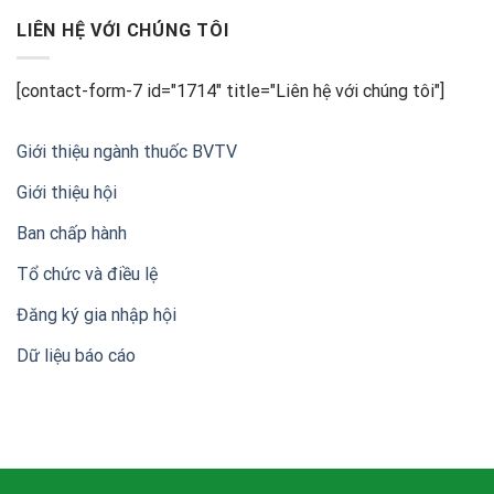
CÁO
nông
xuất
BÁO
LIÊN HỆ VỚI CHÚNG TÔI
nghiệp
khẩu
CHÍ
Việt
Về
Nam
Lễ
[contact-form-7 id="1714" title="Liên hệ với chúng tôi"]
kỷ
niệm
20
Giới thiệu ngành thuốc BVTV
năm
thành
Giới thiệu hội
lập
Hội
Ban chấp hành
Doanh
nghiệp
sản
Tổ chức và điều lệ
xuất,
kinh
Đăng ký gia nhập hội
doanh
thuốc
Dữ liệu báo cáo
bảo
vệ
thực
vật
Việt
Nam
(VIPA)