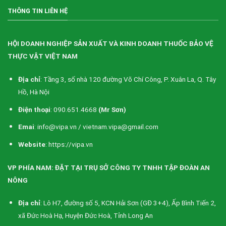
THÔNG TIN LIÊN HỆ
HỘI DOANH NGHIỆP SẢN XUẤT VÀ KINH DOANH THUỐC BẢO VỆ
THỰC VẬT VIỆT NAM
Địa chỉ
: Tầng 3, số nhà 120 đường Võ Chí Công, P. Xuân La, Q. Tây
Hồ, Hà Nội
Điện thoại
: 090.651.4668
(Mr Sơn)
Emai
: info@vipa.vn / vietnam.vipa@gmail.com
Website
: https://vipa.vn
VP PHÍA NAM: ĐẶT TẠI TRỤ SỞ CÔNG TY TNHH TẬP ĐOÀN AN
NÔNG
Địa chỉ
: Lô H7, đường số 5, KCN Hải Sơn (GĐ 3+4), Ấp Bình Tiến 2,
xã Đức Hoà Hạ, Huyện Đức Hoà, Tỉnh Long An