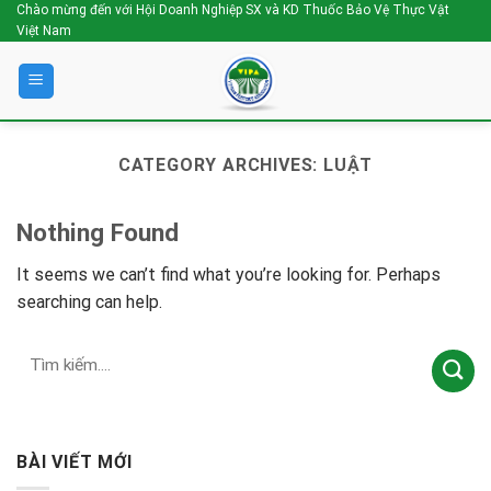
Skip
Chào mừng đến với Hội Doanh Nghiệp SX và KD Thuốc Bảo Vệ Thực Vật
Việt Nam
to
content
CATEGORY ARCHIVES:
LUẬT
Nothing Found
It seems we can’t find what you’re looking for. Perhaps
searching can help.
BÀI VIẾT MỚI