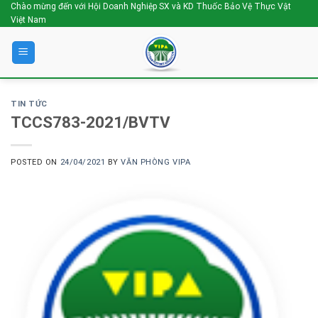
Skip
Chào mừng đến với Hội Doanh Nghiệp SX và KD Thuốc Bảo Vệ Thực Vật
Việt Nam
to
content
TIN TỨC
TCCS783-2021/BVTV
POSTED ON
24/04/2021
BY
VĂN PHÒNG VIPA