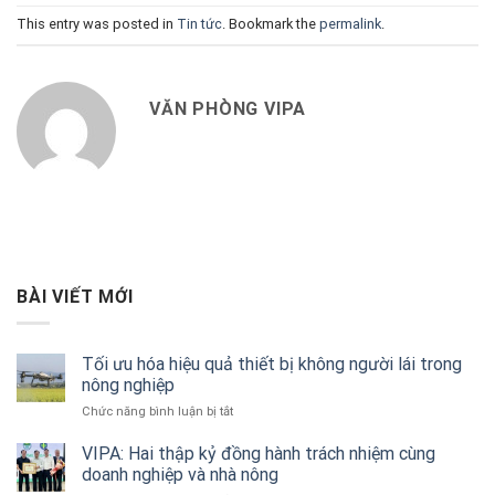
This entry was posted in
Tin tức
. Bookmark the
permalink
.
VĂN PHÒNG VIPA
BÀI VIẾT MỚI
Tối ưu hóa hiệu quả thiết bị không người lái trong
nông nghiệp
ở
Chức năng bình luận bị tắt
Tối
ưu
VIPA: Hai thập kỷ đồng hành trách nhiệm cùng
hóa
doanh nghiệp và nhà nông
hiệu