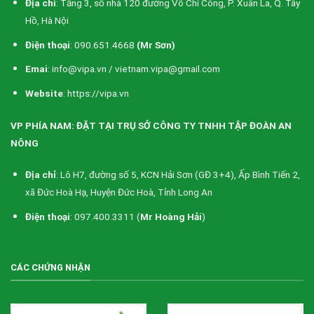
Địa chỉ
: Tầng 3, số nhà 120 đường Võ Chí Công, P. Xuân La, Q. Tây
Hồ, Hà Nội
Điện thoại
: 090.651.4668
(Mr Sơn)
Emai
: info@vipa.vn / vietnam.vipa@gmail.com
Website
: https://vipa.vn
VP PHÍA NAM: ĐẶT TẠI TRỤ SỞ CÔNG TY TNHH TẬP ĐOÀN AN
NÔNG
Địa chỉ
: Lô H7, đường số 5, KCN Hải Sơn (GĐ 3+4), Ấp Bình Tiến 2,
xã Đức Hoà Hạ, Huyện Đức Hoà, Tỉnh Long An
Điện thoại
: 097.400.3311 (
Mr Hoàng Hải
)
CÁC CHỨNG NHẬN