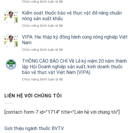
ở
Chức năng bình luận bị tắt
quả
VIPA:
thiết
Hai
Kiểm soát thuốc bảo vệ thực vật để nâng chuẩn
bị
thập
nông sản xuất khẩu
không
kỷ
người
ở
Chức năng bình luận bị tắt
đồng
lái
Kiểm
hành
trong
soát
VIPA: Hai thập kỷ đồng hành cùng nông nghiệp Việt
trách
nông
thuốc
Nam
nhiệm
nghiệp
bảo
cùng
ở
Chức năng bình luận bị tắt
vệ
doanh
VIPA:
thực
nghiệp
Hai
THÔNG CÁO BÁO CHÍ Về Lễ kỷ niệm 20 năm thành
vật
và
thập
lập Hội Doanh nghiệp sản xuất, kinh doanh thuốc
để
nhà
kỷ
nâng
bảo vệ thực vật Việt Nam (VIPA)
nông
đồng
chuẩn
ở
Chức năng bình luận bị tắt
hành
nông
THÔNG
cùng
sản
CÁO
nông
xuất
BÁO
LIÊN HỆ VỚI CHÚNG TÔI
nghiệp
khẩu
CHÍ
Việt
Về
Nam
Lễ
[contact-form-7 id="1714" title="Liên hệ với chúng tôi"]
kỷ
niệm
20
Giới thiệu ngành thuốc BVTV
năm