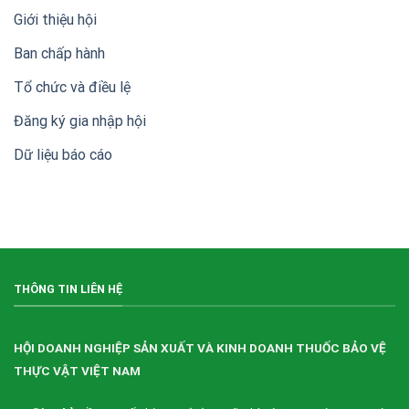
thành
Giới thiệu hội
lập
Hội
Ban chấp hành
Doanh
nghiệp
sản
Tổ chức và điều lệ
xuất,
kinh
Đăng ký gia nhập hội
doanh
thuốc
Dữ liệu báo cáo
bảo
vệ
thực
vật
Việt
Nam
(VIPA)
THÔNG TIN LIÊN HỆ
HỘI DOANH NGHIỆP SẢN XUẤT VÀ KINH DOANH THUỐC BẢO VỆ
THỰC VẬT VIỆT NAM