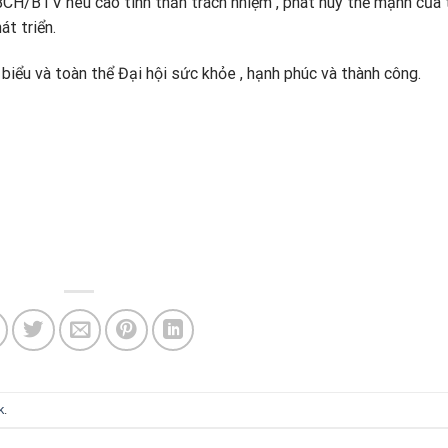
g BCH/BTV nêu cao tinh thần trách nhiệm , phát huy thế mạnh của
t triển.
i biểu và toàn thể Đại hội sức khỏe , hạnh phúc và thành công.
k
.