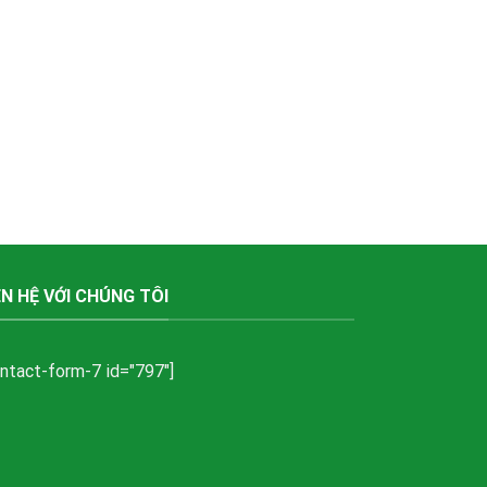
ÊN HỆ VỚI CHÚNG TÔI
ontact-form-7 id="797"]