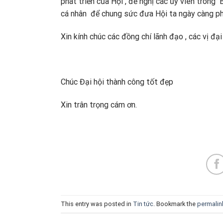
phát triển của Hội , đề nghị các ủy viên tron
cá nhân để chung sức đưa Hội ta ngày càng phá
Xin kính chúc các đồng chí lãnh đạo , các vị đạ
Chúc Đại hội thành công tốt đẹp
Xin trân trọng cám ơn.
This entry was posted in
Tin tức
. Bookmark the
permalin