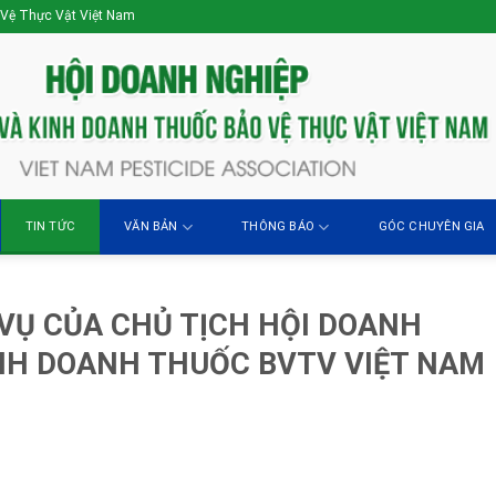
 Vệ Thực Vật Việt Nam
TIN TỨC
VĂN BẢN
THÔNG BÁO
GÓC CHUYÊN GIA
VỤ CỦA CHỦ TỊCH HỘI DOANH
INH DOANH THUỐC BVTV VIỆT NAM