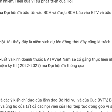
h nhiệm, Hiệu quả vì sự phát triển của Hội.
của Đại hôi đã bầu tôi vào BCH và được BCH bầu vào BTV và bầu
, tôi thấy đây là niềm vinh dự lớn đồng thời đây cũng là trách
n xuất và kinh doanh thuốc BVTVViệt Nam sẽ cố gắng thực hiện 
ệm kỳ III ( 2022-2027) mà Đại hội đã thông qua
 và các ý kiến chỉ đạo của lãnh đao Bộ Nội vụ và của Cục BVTV, B
và ủng hộ của tất cả các hội viên của Hội tiếp tục đóng góp vì 