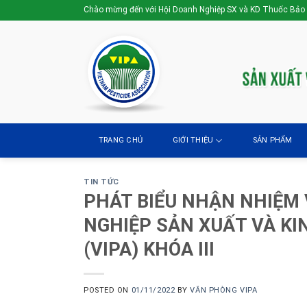
Skip
Chào mừng đến với Hội Doanh Nghiệp SX và KD Thuốc Bảo
to
content
TRANG CHỦ
GIỚI THIỆU
SẢN PHẨM
TIN TỨC
PHÁT BIỂU NHẬN NHIỆM 
NGHIỆP SẢN XUẤT VÀ K
(VIPA) KHÓA III
POSTED ON
01/11/2022
BY
VĂN PHÒNG VIPA