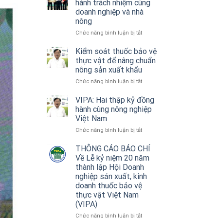
hành trách nhiệm cùng
hiệu
doanh nghiệp và nhà
quả
nông
thiết
bị
ở
Chức năng bình luận bị tắt
không
VIPA:
người
Hai
Kiểm soát thuốc bảo vệ
lái
thập
thực vật để nâng chuẩn
trong
kỷ
nông sản xuất khẩu
nông
đồng
ở
Chức năng bình luận bị tắt
nghiệp
hành
Kiểm
trách
soát
VIPA: Hai thập kỷ đồng
nhiệm
thuốc
cùng
hành cùng nông nghiệp
bảo
doanh
Việt Nam
vệ
nghiệp
ở
Chức năng bình luận bị tắt
thực
và
VIPA:
vật
nhà
Hai
THÔNG CÁO BÁO CHÍ
để
nông
thập
nâng
Về Lễ kỷ niệm 20 năm
kỷ
chuẩn
thành lập Hội Doanh
đồng
nông
nghiệp sản xuất, kinh
hành
sản
doanh thuốc bảo vệ
cùng
xuất
thực vật Việt Nam
nông
khẩu
(VIPA)
nghiệp
Việt
ở
Chức năng bình luận bị tắt