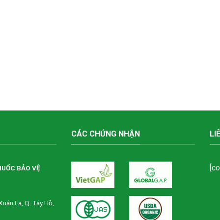
CÁC CHỨNG NHẬN
LI
[c
HUỐC BẢO VỆ
Xuân La, Q. Tây Hồ,