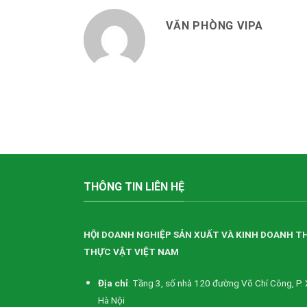
VĂN PHÒNG VIPA
THÔNG TIN LIÊN HỆ
HỘI DOANH NGHIỆP SẢN XUẤT VÀ KINH DOANH T
THỰC VẬT VIỆT NAM
Địa chỉ
: Tầng 3, số nhà 120 đường Võ Chí Công, P. 
Hà Nội