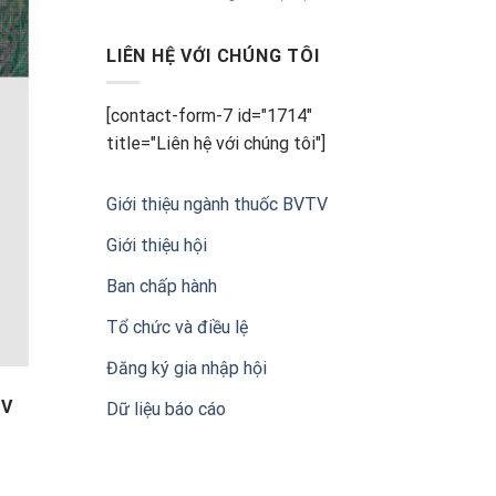
Nam
THÔNG
CÁO
BÁO
LIÊN HỆ VỚI CHÚNG TÔI
CHÍ
Về
Lễ
[contact-form-7 id="1714"
kỷ
title="Liên hệ với chúng tôi"]
niệm
20
năm
thành
Giới thiệu ngành thuốc BVTV
lập
Hội
Giới thiệu hội
Doanh
nghiệp
Ban chấp hành
sản
xuất,
Tổ chức và điều lệ
kinh
doanh
Đăng ký gia nhập hội
thuốc
bảo
TV
Dữ liệu báo cáo
vệ
thực
vật
Việt
Nam