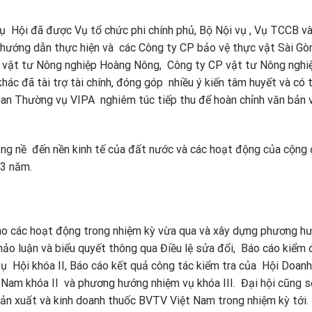
vụ Hội đã được Vụ tổ chức phi chính phủ, Bộ Nội vụ , Vụ TCCB v
 hướng dẫn thực hiện và các Công ty CP bảo vệ thực vật Sài Gòn
vật tư Nông nghiệp Hoàng Nông, Công ty CP vật tư Nông nghi
ác đã tài trợ tài chính, đóng góp nhiều ý kiến tâm huyết và có 
n Thường vụ VIPA nghiêm túc tiếp thu để hoàn chỉnh văn bản 
ng nề đến nền kinh tế của đất nước và các hoạt động của cộng
 3 năm.
cho các hoạt động trong nhiệm kỳ vừa qua và xây dựng phương h
thảo luận và biểu quyết thông qua Điều lệ sửa đổi, Báo cáo kiểm
 Hội khóa II, Báo cáo kết quả công tác kiểm tra của Hội Doanh
 Nam khóa II và phương hướng nhiệm vụ khóa III. Đại hội cũng s
ản xuất và kinh doanh thuốc BVTV Việt Nam trong nhiệm kỳ tới.