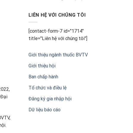
Nam
THÔNG
CÁO
BÁO
LIÊN HỆ VỚI CHÚNG TÔI
CHÍ
Về
Lễ
[contact-form-7 id="1714"
kỷ
title="Liên hệ với chúng tôi"]
niệm
20
năm
thành
Giới thiệu ngành thuốc BVTV
lập
Hội
Giới thiệu hội
Doanh
nghiệp
Ban chấp hành
sản
xuất,
Tổ chức và điều lệ
2022,
kinh
doanh
 Đại
Đăng ký gia nhập hội
thuốc
bảo
Dữ liệu báo cáo
vệ
thực
BVTV,
vật
ội.
Việt
Nam