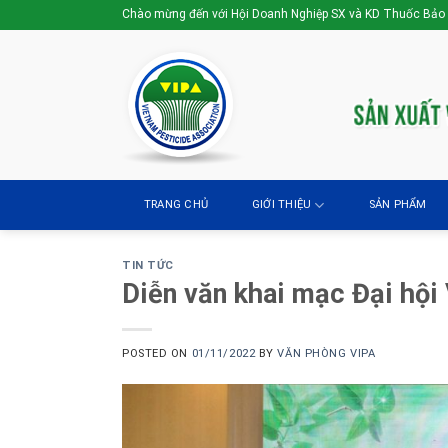
Skip
Chào mừng đến với Hội Doanh Nghiệp SX và KD Thuốc Bảo
to
content
TRANG CHỦ
GIỚI THIỆU
SẢN PHẨM
TIN TỨC
Diễn văn khai mạc Đại hội V
POSTED ON
01/11/2022
BY
VĂN PHÒNG VIPA