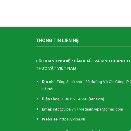
THÔNG TIN LIÊN HỆ
HỘI DOANH NGHIỆP SẢN XUẤT VÀ KINH DOANH T
THỰC VẬT VIỆT NAM
Địa chỉ
: Tầng 3, số nhà 120 đường Võ Chí Công, P. 
Hà Nội
Điện thoại
: 090.651.4668
(Mr Sơn)
Emai
: info@vipa.vn / vietnam.vipa@gmail.com
Website
: https://vipa.vn