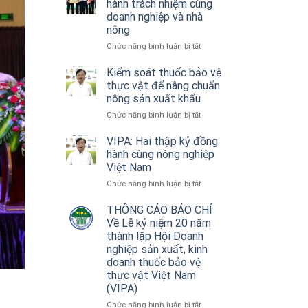
hành trách nhiệm cùng
hiệu
doanh nghiệp và nhà
quả
nông
thiết
bị
ở
Chức năng bình luận bị tắt
không
VIPA:
người
Hai
Kiểm soát thuốc bảo vệ
lái
thập
thực vật để nâng chuẩn
trong
kỷ
nông sản xuất khẩu
nông
đồng
ở
Chức năng bình luận bị tắt
nghiệp
hành
Kiểm
trách
soát
VIPA: Hai thập kỷ đồng
nhiệm
thuốc
cùng
hành cùng nông nghiệp
bảo
doanh
Việt Nam
vệ
nghiệp
ở
Chức năng bình luận bị tắt
thực
và
VIPA:
vật
nhà
Hai
THÔNG CÁO BÁO CHÍ
để
nông
thập
nâng
Về Lễ kỷ niệm 20 năm
kỷ
chuẩn
thành lập Hội Doanh
đồng
nông
nghiệp sản xuất, kinh
hành
sản
doanh thuốc bảo vệ
cùng
xuất
thực vật Việt Nam
nông
khẩu
(VIPA)
nghiệp
Việt
ở
Chức năng bình luận bị tắt