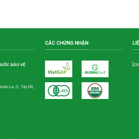
CÁC CHỨNG NHẬN
LI
[c
HUỐC BẢO VỆ
Xuân La, Q. Tây Hồ,