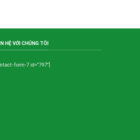
ÊN HỆ VỚI CHÚNG TÔI
ontact-form-7 id="797"]