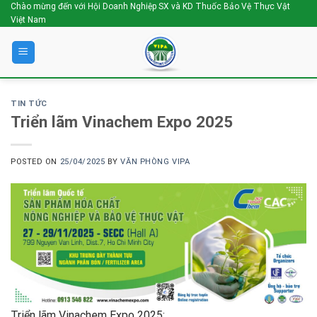
Skip
Chào mừng đến với Hội Doanh Nghiệp SX và KD Thuốc Bảo Vệ Thực Vật
Việt Nam
to
content
TIN TỨC
Triển lãm Vinachem Expo 2025
POSTED ON
25/04/2025
BY
VĂN PHÒNG VIPA
Triển lãm Vinachem Expo 2025: