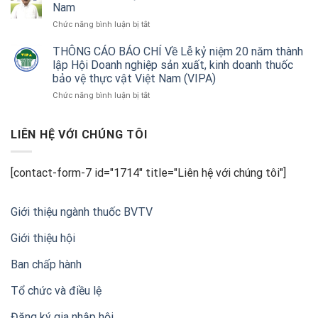
thuốc
Nam
nhiệm
nghiệp
bảo
cùng
ở
Chức năng bình luận bị tắt
vệ
doanh
VIPA:
thực
nghiệp
Hai
THÔNG CÁO BÁO CHÍ Về Lễ kỷ niệm 20 năm thành
vật
và
thập
lập Hội Doanh nghiệp sản xuất, kinh doanh thuốc
để
nhà
kỷ
nâng
bảo vệ thực vật Việt Nam (VIPA)
nông
đồng
chuẩn
ở
Chức năng bình luận bị tắt
hành
nông
THÔNG
cùng
sản
CÁO
nông
xuất
BÁO
LIÊN HỆ VỚI CHÚNG TÔI
nghiệp
khẩu
CHÍ
Việt
Về
Nam
Lễ
[contact-form-7 id="1714" title="Liên hệ với chúng tôi"]
kỷ
niệm
20
Giới thiệu ngành thuốc BVTV
năm
thành
Giới thiệu hội
lập
Hội
Ban chấp hành
Doanh
nghiệp
sản
Tổ chức và điều lệ
xuất,
kinh
Đăng ký gia nhập hội