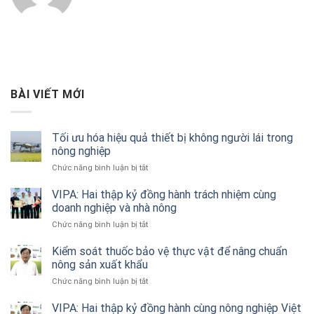
BÀI VIẾT MỚI
Tối ưu hóa hiệu quả thiết bị không người lái trong
nông nghiệp
ở
Chức năng bình luận bị tắt
Tối
ưu
VIPA: Hai thập kỷ đồng hành trách nhiệm cùng
hóa
doanh nghiệp và nhà nông
hiệu
ở
Chức năng bình luận bị tắt
quả
VIPA:
thiết
Hai
Kiểm soát thuốc bảo vệ thực vật để nâng chuẩn
bị
thập
nông sản xuất khẩu
không
kỷ
người
ở
Chức năng bình luận bị tắt
đồng
lái
Kiểm
hành
trong
soát
VIPA: Hai thập kỷ đồng hành cùng nông nghiệp Việt
trách
nông