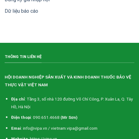
doanh
thuốc
Dữ liệu báo cáo
bảo
vệ
thực
vật
Việt
Nam
(VIPA)
THÔNG TIN LIÊN HỆ
HỘI DOANH NGHIỆP SẢN XUẤT VÀ KINH DOANH THUỐC BẢO VỆ
THỰC VẬT VIỆT NAM
Địa chỉ
: Tầng 3, số nhà 120 đường Võ Chí Công, P. Xuân La, Q. Tây
Hồ, Hà Nội
Điện thoại
: 090.651.4668
(Mr Sơn)
Emai
: info@vipa.vn / vietnam.vipa@gmail.com
Website
: https://vipa.vn