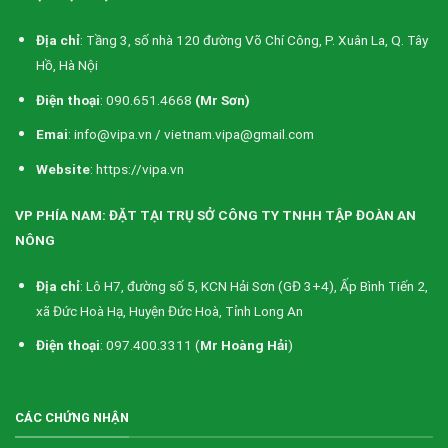
Địa chỉ
: Tầng 3, số nhà 120 đường Võ Chí Công, P. Xuân La, Q. Tây
Hồ, Hà Nội
Điện thoại
: 090.651.4668
(Mr Sơn)
Emai
: info@vipa.vn / vietnam.vipa@gmail.com
Website
: https://vipa.vn
VP PHÍA NAM: ĐẶT TẠI TRỤ SỞ CÔNG TY TNHH TẬP ĐOÀN AN
NÔNG
Địa chỉ
: Lô H7, đường số 5, KCN Hải Sơn (GĐ 3+4), Ấp Bình Tiến 2,
xã Đức Hoà Hạ, Huyện Đức Hoà, Tỉnh Long An
Điện thoại
: 097.400.3311 (
Mr Hoàng Hải
)
CÁC CHỨNG NHẬN