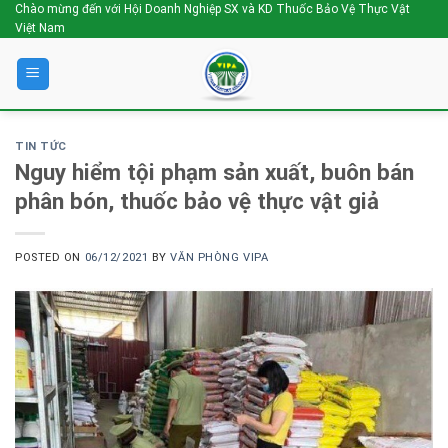
Skip
Chào mừng đến với Hội Doanh Nghiệp SX và KD Thuốc Bảo Vệ Thực Vật
Việt Nam
to
content
TIN TỨC
Nguy hiểm tội phạm sản xuất, buôn bán
phân bón, thuốc bảo vệ thực vật giả
POSTED ON
06/12/2021
BY
VĂN PHÒNG VIPA