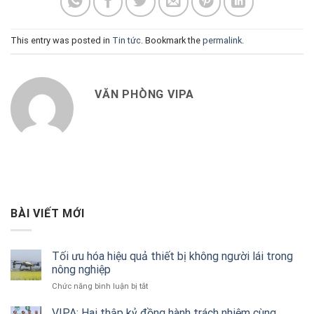
This entry was posted in
Tin tức
. Bookmark the
permalink
.
VĂN PHÒNG VIPA
BÀI VIẾT MỚI
Tối ưu hóa hiệu quả thiết bị không người lái trong
nông nghiệp
ở
Chức năng bình luận bị tắt
Tối
ưu
VIPA: Hai thập kỷ đồng hành trách nhiệm cùng