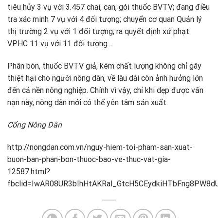
tiêu hủy 3 vụ với 3.457 chai, can, gói thuốc BVTV; đang điều
tra xác minh 7 vụ với 4 đối tượng; chuyển cơ quan Quản lý
thị trường 2 vụ với 1 đối tượng; ra quyết định xử phạt
VPHC 11 vụ với 11 đối tượng…
Phân bón, thuốc BVTV giả, kém chất lượng không chỉ gây
thiệt hại cho người nông dân, về lâu dài còn ảnh hưởng lớn
đến cả nền nông nghiệp. Chính vì vậy, chỉ khi dẹp được vấn
nạn này, nông dân mới có thể yên tâm sản xuất.
Cổng Nông Dân
http://nongdan.com.vn/nguy-hiem-toi-pham-san-xuat-
buon-ban-phan-bon-thuoc-bao-ve-thuc-vat-gia-
12587.html?
fbclid=IwAR08UR3bIhHtAKRal_GtcH5CEydkiHTbFng8PW8