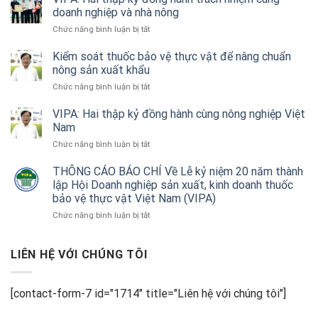
hóa
doanh nghiệp và nhà nông
hiệu
ở
Chức năng bình luận bị tắt
quả
VIPA:
thiết
Hai
Kiểm soát thuốc bảo vệ thực vật để nâng chuẩn
bị
thập
nông sản xuất khẩu
không
kỷ
người
ở
Chức năng bình luận bị tắt
đồng
lái
Kiểm
hành
trong
soát
VIPA: Hai thập kỷ đồng hành cùng nông nghiệp Việt
trách
nông
thuốc
Nam
nhiệm
nghiệp
bảo
cùng
ở
Chức năng bình luận bị tắt
vệ
doanh
VIPA:
thực
nghiệp
Hai
THÔNG CÁO BÁO CHÍ Về Lễ kỷ niệm 20 năm thành
vật
và
thập
lập Hội Doanh nghiệp sản xuất, kinh doanh thuốc
để
nhà
kỷ
nâng
bảo vệ thực vật Việt Nam (VIPA)
nông
đồng
chuẩn
ở
Chức năng bình luận bị tắt
hành
nông
THÔNG
cùng
sản
CÁO
nông
xuất
BÁO
LIÊN HỆ VỚI CHÚNG TÔI
nghiệp
khẩu
CHÍ
Việt
Về
Nam
Lễ
[contact-form-7 id="1714" title="Liên hệ với chúng tôi"]
kỷ
niệm