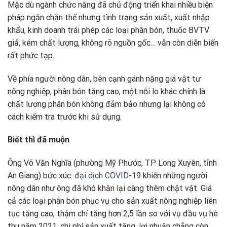
Mặc dù ngành chức năng đã chủ động triển khai nhiều biện
pháp ngăn chặn thế nhưng tình trạng sản xuất, xuất nhập
khẩu, kinh doanh trái phép các loại phân bón, thuốc BVTV
giả, kém chất lượng, không rõ nguồn gốc… vẫn còn diễn biến
rất phức tạp.
Về phía người nông dân, bên cạnh gánh nặng giá vật tư
nông nghiệp, phân bón tăng cao, một nỗi lo khác chính là
chất lượng phân bón không đảm bảo nhưng lại không có
cách kiểm tra trước khi sử dụng.
Biết thì đã muộn
Ông Võ Văn Nghĩa (phường Mỹ Phước, TP Long Xuyên, tỉnh
An Giang) bức xúc:
đại dịch COVID
-19 khiến những người
nông dân như ông đã khó khăn lại càng thêm chật vật. Giá
cả các loại phân bón phục vụ cho sản xuất nông nghiệp liên
tục tăng cao, thậm chí tăng hơn 2,5 lần so với vụ đầu vụ hè
thu năm 2021, chi phí sản xuất tăng, lợi nhuận chẳng còn