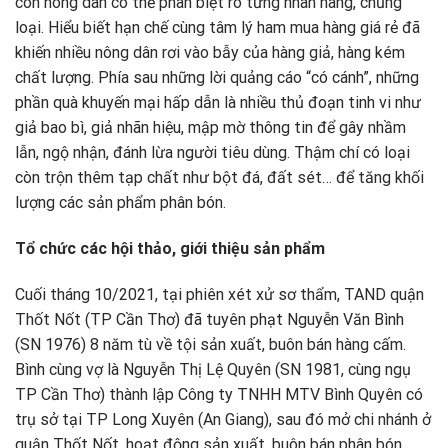
con nông dân có thể phân biệt rõ từng nhãn hàng, chủng
loại. Hiểu biết hạn chế cùng tâm lý ham mua hàng giá rẻ đã
khiến nhiều nông dân rơi vào bẫy của hàng giả, hàng kém
chất lượng. Phía sau những lời quảng cáo “có cánh”, những
phần quà khuyến mại hấp dẫn là nhiều thủ đoạn tinh vi như
giả bao bì, giả nhãn hiệu, mập mờ thông tin để gây nhầm
lẫn, ngộ nhận, đánh lừa người tiêu dùng. Thậm chí có loại
còn trộn thêm tạp chất như bột đá, đất sét… để tăng khối
lượng các sản phẩm phân bón.
Tổ chức các hội thảo, giới thiệu sản phẩm
Cuối tháng 10/2021, tại phiên xét xử sơ thẩm, TAND quận
Thốt Nốt (TP Cần Thơ) đã tuyên phạt Nguyễn Văn Bình
(SN 1976) 8 năm tù về tội sản xuất, buôn bán hàng cấm.
Bình cùng vợ là Nguyễn Thị Lệ Quyên (SN 1981, cùng ngụ
TP Cần Thơ) thành lập Công ty TNHH MTV Bình Quyên có
trụ sở tại TP Long Xuyên (An Giang), sau đó mở chi nhánh ở
quận Thốt Nốt, hoạt động sản xuất, buôn bán phân bón,