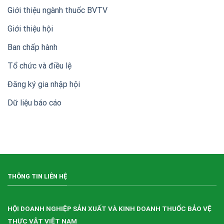
20
Giới thiệu ngành thuốc BVTV
năm
thành
Giới thiệu hội
lập
Hội
Ban chấp hành
Doanh
nghiệp
sản
Tổ chức và điều lệ
xuất,
kinh
Đăng ký gia nhập hội
doanh
thuốc
Dữ liệu báo cáo
bảo
vệ
thực
vật
Việt
Nam
(VIPA)
THÔNG TIN LIÊN HỆ
HỘI DOANH NGHIỆP SẢN XUẤT VÀ KINH DOANH THUỐC BẢO VỆ
THỰC VẬT VIỆT NAM