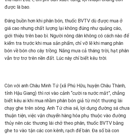
được là bao.
Đáng buồn hơn khi phân bón, thuốc BVTV dù được mua ở
giá cao nhưng chất lượng lại không đúng như quảng cáo,
giới thiệu trên bao bì. Người nông dân không có cách nào để
kiểm tra trước khi mua sản phẩm, chỉ vỡ lẽ khi mang phân
bón về bón cho cây trồng. Nắng mưa cả tháng trời, hạt phân
vẫn trơ trơ trên nền đất. Lúc này chỉ biết kêu trời.
Còn với anh Châu Minh Tứ (xã Phú Hữu, huyện Châu Thành,
tỉnh Hậu Giang) thì rơi vào cảnh “cười ra nước mắt”, chẳng
biết kêu ai khi mua nhầm phân bón giả từ một thương lái
chạy ghe trên sông. Anh Tứ chia sẻ, lợi dụng đường sá chưa
thuận tiện, việc vận chuyển hàng hóa phụ thuộc vào đường
thủy nên các thương lái chở theo phân, thuốc BVTV bằng
ghe to vào tận các con kênh, rạch để bán. Đa số bà con