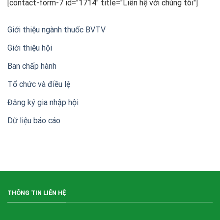
[contact-form-7 id="1714" title="Liên hệ với chúng tôi"]
kỷ
niệm
20
Giới thiệu ngành thuốc BVTV
năm
thành
Giới thiệu hội
lập
Hội
Ban chấp hành
Doanh
nghiệp
sản
Tổ chức và điều lệ
xuất,
kinh
Đăng ký gia nhập hội
doanh
thuốc
Dữ liệu báo cáo
bảo
vệ
thực
vật
Việt
Nam
(VIPA)
THÔNG TIN LIÊN HỆ