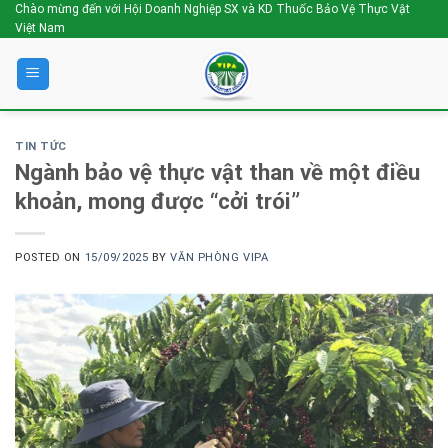
Skip
Chào mừng đến với Hội Doanh Nghiệp SX và KD Thuốc Bảo Vệ Thực Vật
Việt Nam
to
content
TIN TỨC
Ngành bảo vệ thực vật than về một điều
khoản, mong được “cởi trói”
POSTED ON
15/09/2025
BY
VĂN PHÒNG VIPA