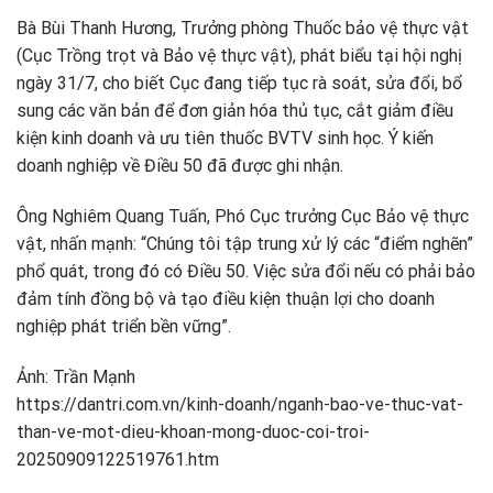
Bà Bùi Thanh Hương, Trưởng phòng Thuốc bảo vệ thực vật
(Cục Trồng trọt và Bảo vệ thực vật), phát biểu tại hội nghị
ngày 31/7, cho biết Cục đang tiếp tục rà soát, sửa đổi, bổ
sung các văn bản để đơn giản hóa thủ tục, cắt giảm điều
kiện kinh doanh và ưu tiên thuốc BVTV sinh học. Ý kiến
doanh nghiệp về Điều 50 đã được ghi nhận.
Ông Nghiêm Quang Tuấn, Phó Cục trưởng Cục Bảo vệ thực
vật, nhấn mạnh: “Chúng tôi tập trung xử lý các “điểm nghẽn”
phổ quát, trong đó có Điều 50. Việc sửa đổi nếu có phải bảo
đảm tính đồng bộ và tạo điều kiện thuận lợi cho doanh
nghiệp phát triển bền vững”.
Ảnh: Trần Mạnh
https://dantri.com.vn/kinh-doanh/nganh-bao-ve-thuc-vat-
than-ve-mot-dieu-khoan-mong-duoc-coi-troi-
20250909122519761.htm