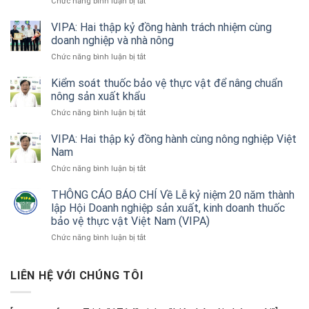
ở
Chức năng bình luận bị tắt
Tối
ưu
VIPA: Hai thập kỷ đồng hành trách nhiệm cùng
hóa
doanh nghiệp và nhà nông
hiệu
ở
Chức năng bình luận bị tắt
quả
VIPA:
thiết
Hai
Kiểm soát thuốc bảo vệ thực vật để nâng chuẩn
bị
thập
nông sản xuất khẩu
không
kỷ
người
ở
Chức năng bình luận bị tắt
đồng
lái
Kiểm
hành
trong
soát
VIPA: Hai thập kỷ đồng hành cùng nông nghiệp Việt
trách
nông
thuốc
Nam
nhiệm
nghiệp
bảo
cùng
ở
Chức năng bình luận bị tắt
vệ
doanh
VIPA:
thực
nghiệp
Hai
THÔNG CÁO BÁO CHÍ Về Lễ kỷ niệm 20 năm thành
vật
và
thập
lập Hội Doanh nghiệp sản xuất, kinh doanh thuốc
để
nhà
kỷ
nâng
bảo vệ thực vật Việt Nam (VIPA)
nông
đồng
chuẩn
ở
Chức năng bình luận bị tắt
hành
nông
THÔNG
cùng
sản
CÁO
nông
xuất
BÁO
LIÊN HỆ VỚI CHÚNG TÔI
nghiệp
khẩu
CHÍ
Việt
Về
Nam
Lễ