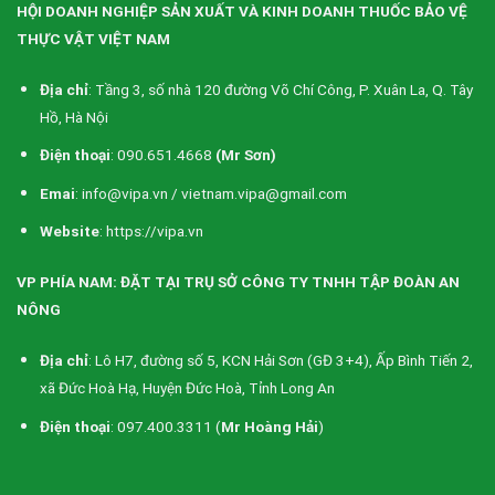
HỘI DOANH NGHIỆP SẢN XUẤT VÀ KINH DOANH THUỐC BẢO VỆ
THỰC VẬT VIỆT NAM
Địa chỉ
: Tầng 3, số nhà 120 đường Võ Chí Công, P. Xuân La, Q. Tây
Hồ, Hà Nội
Điện thoại
: 090.651.4668
(Mr Sơn)
Emai
: info@vipa.vn / vietnam.vipa@gmail.com
Website
: https://vipa.vn
VP PHÍA NAM: ĐẶT TẠI TRỤ SỞ CÔNG TY TNHH TẬP ĐOÀN AN
NÔNG
Địa chỉ
: Lô H7, đường số 5, KCN Hải Sơn (GĐ 3+4), Ấp Bình Tiến 2,
xã Đức Hoà Hạ, Huyện Đức Hoà, Tỉnh Long An
Điện thoại
: 097.400.3311 (
Mr Hoàng Hải
)