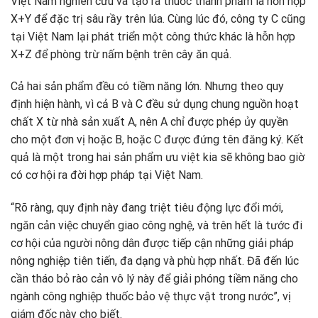
Việt Nam nghiên cứu và tạo ra thuốc thành phẩm là hỗn hợp
X+Y để đặc trị sâu rầy trên lúa. Cùng lúc đó, công ty C cũng
tại Việt Nam lại phát triển một công thức khác là hỗn hợp
X+Z để phòng trừ nấm bệnh trên cây ăn quả.
Cả hai sản phẩm đều có tiềm năng lớn. Nhưng theo quy
định hiện hành, vì cả B và C đều sử dụng chung nguồn hoạt
chất X từ nhà sản xuất A, nên A chỉ được phép ủy quyền
cho một đơn vị hoặc B, hoặc C được đứng tên đăng ký. Kết
quả là một trong hai sản phẩm ưu việt kia sẽ không bao giờ
có cơ hội ra đời hợp pháp tại Việt Nam.
“Rõ ràng, quy định này đang triệt tiêu động lực đổi mới,
ngăn cản việc chuyển giao công nghệ, và trên hết là tước đi
cơ hội của người nông dân được tiếp cận những giải pháp
nông nghiệp tiên tiến, đa dạng và phù hợp nhất. Đã đến lúc
cần tháo bỏ rào cản vô lý này để giải phóng tiềm năng cho
ngành công nghiệp thuốc bảo vệ thực vật trong nước”, vị
giám đốc này cho biết.