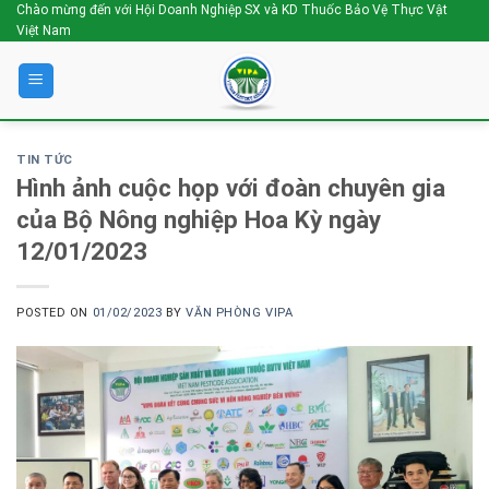
Skip
Chào mừng đến với Hội Doanh Nghiệp SX và KD Thuốc Bảo Vệ Thực Vật
Việt Nam
to
content
TIN TỨC
Hình ảnh cuộc họp với đoàn chuyên gia
của Bộ Nông nghiệp Hoa Kỳ ngày
12/01/2023
POSTED ON
01/02/2023
BY
VĂN PHÒNG VIPA