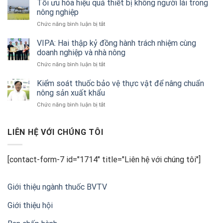
trình
Tối ưu hóa hiệu quả thiết bị không người lái trong
tịch
kiến
nông nghiệp
Hội
tạo
Doanh
ở
Chức năng bình luận bị tắt
nền
nghiệp
Tối
nông
sản
ưu
VIPA: Hai thập kỷ đồng hành trách nhiệm cùng
nghiệp
xuất
hóa
doanh nghiệp và nhà nông
xanh
và
hiệu
và
kinh
ở
Chức năng bình luận bị tắt
quả
bền
doanh
VIPA:
thiết
vững
thuốc
Hai
Kiểm soát thuốc bảo vệ thực vật để nâng chuẩn
bị
BVTV
thập
nông sản xuất khẩu
không
Việt
kỷ
người
Nam
ở
Chức năng bình luận bị tắt
đồng
lái
(VIPA)
Kiểm
hành
trong
soát
trách
nông
thuốc
LIÊN HỆ VỚI CHÚNG TÔI
nhiệm
nghiệp
bảo
cùng
vệ
doanh
thực
nghiệp
[contact-form-7 id="1714" title="Liên hệ với chúng tôi"]
vật
và
để
nhà
nâng
nông
Giới thiệu ngành thuốc BVTV
chuẩn
nông
Giới thiệu hội
sản
xuất
khẩu