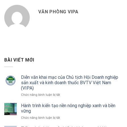
VĂN PHÒNG VIPA
BÀI VIẾT MỚI
Diễn văn khai mạc của Chủ tịch Hội Doanh nghiệp
sản xuất và kinh doanh thuốc BVTV Việt Nam
(VIPA)
ở
Chức năng bình luận bị tắt
Diễn
văn
Hành trình kiến tạo nền nông nghiệp xanh và bền
khai
vững
mạc
ở
Chức năng bình luận bị tắt
của
Hành
Chủ