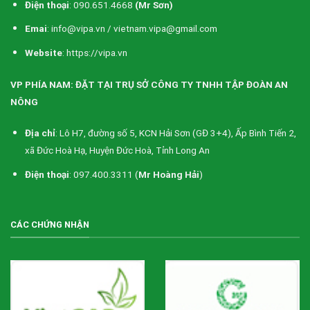
Điện thoại
: 090.651.4668
(Mr Sơn)
Emai
: info@vipa.vn / vietnam.vipa@gmail.com
Website
: https://vipa.vn
VP PHÍA NAM: ĐẶT TẠI TRỤ SỞ CÔNG TY TNHH TẬP ĐOÀN AN
NÔNG
Địa chỉ
: Lô H7, đường số 5, KCN Hải Sơn (GĐ 3+4), Ấp Bình Tiến 2,
xã Đức Hoà Hạ, Huyện Đức Hoà, Tỉnh Long An
Điện thoại
: 097.400.3311 (
Mr Hoàng Hải
)
CÁC CHỨNG NHẬN