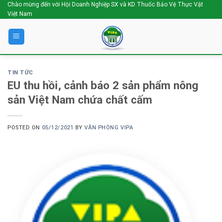
Skip
Chào mừng đến với Hội Doanh Nghiệp SX và KD Thuốc Bảo Vệ Thực Vật
Việt Nam
to
content
TIN TỨC
EU thu hồi, cảnh báo 2 sản phẩm nông
sản Việt Nam chứa chất cấm
POSTED ON
05/12/2021
BY
VĂN PHÒNG VIPA