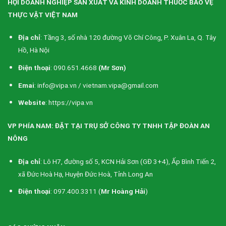
HỘI DOANH NGHIỆP SẢN XUẤT VÀ KINH DOANH THUỐC BẢO VỆ
THỰC VẬT VIỆT NAM
Địa chỉ
: Tầng 3, số nhà 120 đường Võ Chí Công, P. Xuân La, Q. Tây
Hồ, Hà Nội
Điện thoại
: 090.651.4668
(Mr Sơn)
Emai
: info@vipa.vn / vietnam.vipa@gmail.com
Website
: https://vipa.vn
VP PHÍA NAM: ĐẶT TẠI TRỤ SỞ CÔNG TY TNHH TẬP ĐOÀN AN
NÔNG
Địa chỉ
: Lô H7, đường số 5, KCN Hải Sơn (GĐ 3+4), Ấp Bình Tiến 2,
xã Đức Hoà Hạ, Huyện Đức Hoà, Tỉnh Long An
Điện thoại
: 097.400.3311 (
Mr Hoàng Hải
)