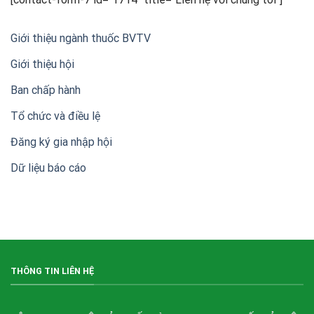
kỷ
niệm
20
Giới thiệu ngành thuốc BVTV
năm
thành
Giới thiệu hội
lập
Hội
Ban chấp hành
Doanh
nghiệp
sản
Tổ chức và điều lệ
xuất,
kinh
Đăng ký gia nhập hội
doanh
thuốc
Dữ liệu báo cáo
bảo
vệ
thực
vật
Việt
Nam
(VIPA)
THÔNG TIN LIÊN HỆ