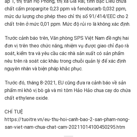
ấp 1, thị trấn Hộ Phòng, thị xã Giá Rai, tỉnh Bạc Liêu chứa
chất cấm propargite 0,23 ppm và fenobucarb 0,032 ppm,
mức dư lượng cho phép theo chỉ thị số 91/414/EEC cho 2
chất trên ở mức 0,01 ppm. Mức độ rủi ro là không xác định.
Trước cảnh báo trên, Văn phòng SPS Việt Nam đề nghị hai
đơn vị trên theo chức năng, nhiệm vụ được giao chỉ đạo rà
soát, kiểm tra và yêu cầu các nhà sản xuất có sản phẩm
nêu trên rà soát các khâu trong chuỗi quản lý để xác định
nguyên nhân và biện pháp khắc phục.
Trước đó, tháng 8-2021, EU cũng đưa ra cảnh báo về sản
phẩm mì khô vị bò gà và mì tôm Hảo Hảo chua cay do chứa
chất ethylene oxide.
CHÍ TUỆ
https://tuoitre.vn/eu-thu-hoi-canh-bao-2-san-pham-nong-
san-viet-nam-chua-chat-cam-20211014100450295.htm