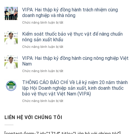
Tối
ưu
VIPA: Hai thập kỷ đồng hành trách nhiệm cùng
hóa
doanh nghiệp và nhà nông
hiệu
ở
Chức năng bình luận bị tắt
quả
VIPA:
thiết
Hai
Kiểm soát thuốc bảo vệ thực vật để nâng chuẩn
bị
thập
nông sản xuất khẩu
không
kỷ
người
ở
Chức năng bình luận bị tắt
đồng
lái
Kiểm
hành
trong
soát
VIPA: Hai thập kỷ đồng hành cùng nông nghiệp Việt
trách
nông
thuốc
Nam
nhiệm
nghiệp
bảo
cùng
ở
Chức năng bình luận bị tắt
vệ
doanh
VIPA:
thực
nghiệp
Hai
THÔNG CÁO BÁO CHÍ Về Lễ kỷ niệm 20 năm thành
vật
và
thập
lập Hội Doanh nghiệp sản xuất, kinh doanh thuốc
để
nhà
kỷ
nâng
bảo vệ thực vật Việt Nam (VIPA)
nông
đồng
chuẩn
ở
Chức năng bình luận bị tắt
hành
nông
THÔNG
cùng
sản
CÁO
nông
xuất
BÁO
LIÊN HỆ VỚI CHÚNG TÔI
nghiệp
khẩu
CHÍ
Việt
Về
Nam
Lễ
[contact-form-7 id="1714" title="Liên hệ với chúng tôi"]