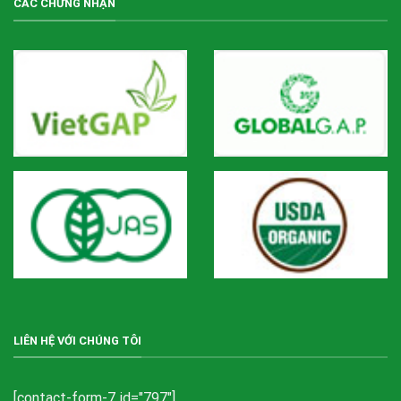
CÁC CHỨNG NHẬN
LIÊN HỆ VỚI CHÚNG TÔI
[contact-form-7 id="797"]