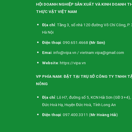
HỘI DOANH NGHIỆP SẢN XUẤT VÀ KINH DOANH T
THỰC VẬT VIỆT NAM
Địa chỉ
: Tầng 3, số nhà 120 đường Võ Chí Công, P. 
Hà Nội
Điện thoại
: 090.651.4668
(Mr Sơn)
Emai
: info@vipa.vn / vietnam.vipa@gmail.com
Website
: https://vipa.vn
VP PHÍA NAM: ĐẶT TẠI TRỤ SỞ CÔNG TY TNHH T
NÔNG
Địa chỉ
: Lô H7, đường số 5, KCN Hải Sơn (GĐ 3+4), 
Đức Hoà Hạ, Huyện Đức Hoà, Tỉnh Long An
Điện thoại
: 097.400.3311 (
Mr Hoàng Hải
)