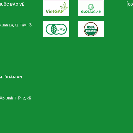
[c
HUỐC BẢO VỆ
Xuân La, Q. Tây Hồ,
ẬP ĐOÀN AN
Ấp Bình Tiến 2, xã