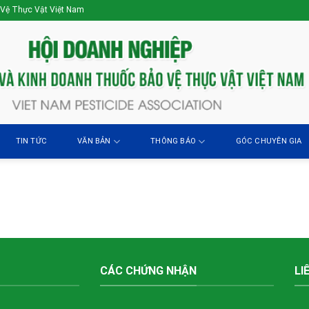
 Vệ Thực Vật Việt Nam
TIN TỨC
VĂN BẢN
THÔNG BÁO
GÓC CHUYÊN GIA
CÁC CHỨNG NHẬN
LI