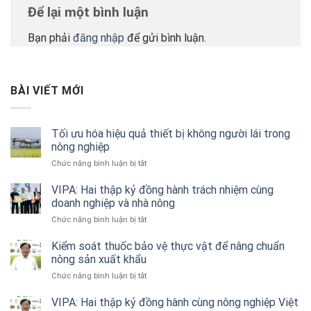
Để lại một bình luận
Bạn phải
đăng nhập
để gửi bình luận.
BÀI VIẾT MỚI
Tối ưu hóa hiệu quả thiết bị không người lái trong
nông nghiệp
ở
Chức năng bình luận bị tắt
Tối
ưu
VIPA: Hai thập kỷ đồng hành trách nhiệm cùng
hóa
doanh nghiệp và nhà nông
hiệu
ở
Chức năng bình luận bị tắt
quả
VIPA:
thiết
Hai
Kiểm soát thuốc bảo vệ thực vật để nâng chuẩn
bị
thập
nông sản xuất khẩu
không
kỷ
người
ở
Chức năng bình luận bị tắt
đồng
lái
Kiểm
hành
trong
soát
VIPA: Hai thập kỷ đồng hành cùng nông nghiệp Việt
trách
nông
thuốc