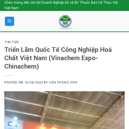
Skip
Chào mừng đến với Hội Doanh Nghiệp SX và KD Thuốc Bảo Vệ Thực Vật
Việt Nam
to
content
TIN TỨC
Triển Lãm Quốc Tế Công Nghiệp Hoá
Chất Việt Nam (Vinachem Expo-
Chinachem)
POSTED ON
16/08/2020
BY
VĂN PHÒNG VIPA