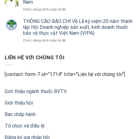
Nam
nhiệm
nghiệp
bảo
cùng
ở
Chức năng bình luận bị tắt
vệ
doanh
VIPA:
thực
nghiệp
Hai
THÔNG CÁO BÁO CHÍ Về Lễ kỷ niệm 20 năm thành
vật
và
thập
lập Hội Doanh nghiệp sản xuất, kinh doanh thuốc
để
nhà
kỷ
nâng
bảo vệ thực vật Việt Nam (VIPA)
nông
đồng
chuẩn
ở
Chức năng bình luận bị tắt
hành
nông
THÔNG
cùng
sản
CÁO
nông
xuất
BÁO
LIÊN HỆ VỚI CHÚNG TÔI
nghiệp
khẩu
CHÍ
Việt
Về
Nam
Lễ
[contact-form-7 id="1714" title="Liên hệ với chúng tôi"]
kỷ
niệm
20
Giới thiệu ngành thuốc BVTV
năm
thành
Giới thiệu hội
lập
Hội
Ban chấp hành
Doanh
nghiệp
sản
Tổ chức và điều lệ
xuất,
kinh
Đăng ký gia nhập hội