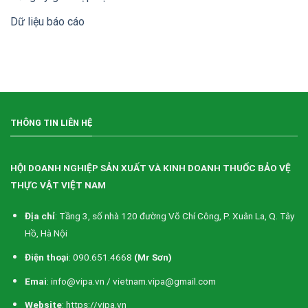
doanh
thuốc
Dữ liệu báo cáo
bảo
vệ
thực
vật
Việt
Nam
(VIPA)
THÔNG TIN LIÊN HỆ
HỘI DOANH NGHIỆP SẢN XUẤT VÀ KINH DOANH THUỐC BẢO VỆ
THỰC VẬT VIỆT NAM
Địa chỉ
: Tầng 3, số nhà 120 đường Võ Chí Công, P. Xuân La, Q. Tây
Hồ, Hà Nội
Điện thoại
: 090.651.4668
(Mr Sơn)
Emai
: info@vipa.vn / vietnam.vipa@gmail.com
Website
: https://vipa.vn