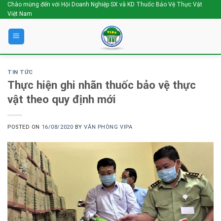
Skip
Chào mừng đến với Hội Doanh Nghiệp SX và KD Thuốc Bảo Vệ Thực Vật
Việt Nam
to
content
TIN TỨC
Thực hiện ghi nhãn thuốc bảo vệ thực
vật theo quy định mới
POSTED ON
16/08/2020
BY
VĂN PHÒNG VIPA