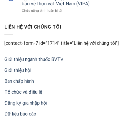
kỷ
nâng
bảo vệ thực vật Việt Nam (VIPA)
nông
đồng
chuẩn
ở
Chức năng bình luận bị tắt
hành
nông
THÔNG
cùng
sản
CÁO
nông
xuất
BÁO
LIÊN HỆ VỚI CHÚNG TÔI
nghiệp
khẩu
CHÍ
Việt
Về
Nam
Lễ
[contact-form-7 id="1714" title="Liên hệ với chúng tôi"]
kỷ
niệm
20
Giới thiệu ngành thuốc BVTV
năm
thành
Giới thiệu hội
lập
Hội
Ban chấp hành
Doanh
nghiệp
sản
Tổ chức và điều lệ
xuất,
kinh
Đăng ký gia nhập hội
doanh
thuốc
Dữ liệu báo cáo
bảo
vệ
thực
vật