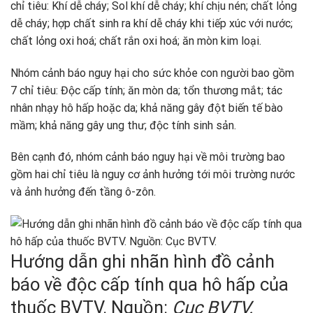
chỉ tiêu: Khí dễ cháy; Sol khí dễ cháy; khí chịu nén; chất lỏng
dễ cháy; hợp chất sinh ra khí dễ cháy khi tiếp xúc với nước;
chất lỏng oxi hoá; chất rắn oxi hoá; ăn mòn kim loại.
Nhóm cảnh báo nguy hại cho sức khỏe con người bao gồm
7 chỉ tiêu: Độc cấp tính; ăn mòn da; tổn thương mắt; tác
nhân nhạy hô hấp hoặc da; khả năng gây đột biến tế bào
mầm; khả năng gây ung thư; độc tính sinh sản.
Bên cạnh đó, nhóm cảnh báo nguy hại về môi trường bao
gồm hai chỉ tiêu là nguy cơ ảnh hưởng tới môi trường nước
và ảnh hưởng đến tầng ô-zôn.
Hướng dẫn ghi nhãn hình đồ cảnh
báo về độc cấp tính qua hô hấp của
thuốc BVTV. Nguồn:
Cục BVTV.