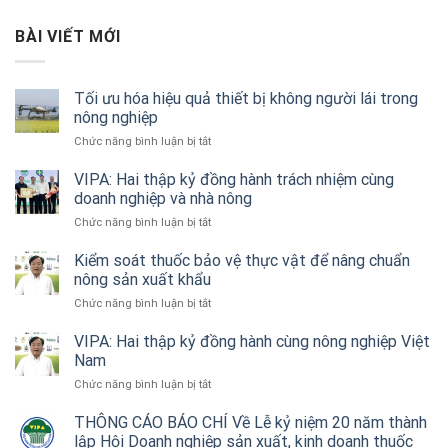
BÀI VIẾT MỚI
Tối ưu hóa hiệu quả thiết bị không người lái trong
nông nghiệp
ở
Chức năng bình luận bị tắt
Tối
ưu
VIPA: Hai thập kỷ đồng hành trách nhiệm cùng
hóa
doanh nghiệp và nhà nông
hiệu
ở
Chức năng bình luận bị tắt
quả
VIPA:
thiết
Hai
Kiểm soát thuốc bảo vệ thực vật để nâng chuẩn
bị
thập
nông sản xuất khẩu
không
kỷ
người
ở
Chức năng bình luận bị tắt
đồng
lái
Kiểm
hành
trong
soát
VIPA: Hai thập kỷ đồng hành cùng nông nghiệp Việt
trách
nông
thuốc
Nam
nhiệm
nghiệp
bảo
cùng
ở
Chức năng bình luận bị tắt
vệ
doanh
VIPA:
thực
nghiệp
Hai
THÔNG CÁO BÁO CHÍ Về Lễ kỷ niệm 20 năm thành
vật
và
thập
lập Hội Doanh nghiệp sản xuất, kinh doanh thuốc
để
nhà