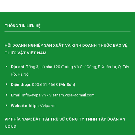
Việt
Nam
(VIPA)
THÔNG TIN LIÊN HỆ
HỘI DOANH NGHIỆP SẢN XUẤT VÀ KINH DOANH THUỐC BẢO VỆ
THỰC VẬT VIỆT NAM
Địa chỉ
: Tầng 3, số nhà 120 đường Võ Chí Công, P. Xuân La, Q. Tây
Hồ, Hà Nội
Điện thoại
: 090.651.4668
(Mr Sơn)
Emai
: info@vipa.vn / vietnam.vipa@gmail.com
Website
: https://vipa.vn
VP PHÍA NAM: ĐẶT TẠI TRỤ SỞ CÔNG TY TNHH TẬP ĐOÀN AN
NÔNG