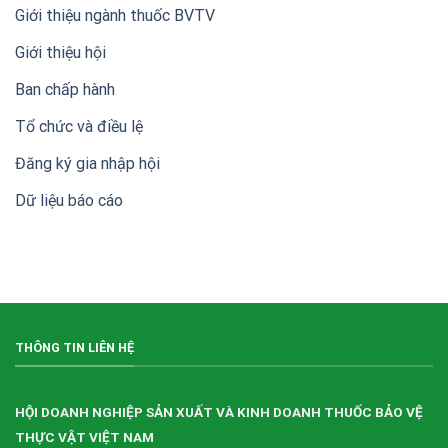
20
Giới thiệu ngành thuốc BVTV
năm
thành
Giới thiệu hội
lập
Hội
Ban chấp hành
Doanh
nghiệp
sản
Tổ chức và điều lệ
xuất,
kinh
Đăng ký gia nhập hội
doanh
thuốc
Dữ liệu báo cáo
bảo
vệ
thực
vật
Việt
Nam
(VIPA)
THÔNG TIN LIÊN HỆ
HỘI DOANH NGHIỆP SẢN XUẤT VÀ KINH DOANH THUỐC BẢO VỆ
THỰC VẬT VIỆT NAM