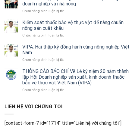
hóa
doanh nghiệp và nhà nông
hiệu
ở
Chức năng bình luận bị tắt
quả
VIPA:
thiết
Hai
Kiểm soát thuốc bảo vệ thực vật để nâng chuẩn
bị
thập
nông sản xuất khẩu
không
kỷ
người
ở
Chức năng bình luận bị tắt
đồng
lái
Kiểm
hành
trong
soát
VIPA: Hai thập kỷ đồng hành cùng nông nghiệp Việt
trách
nông
thuốc
Nam
nhiệm
nghiệp
bảo
cùng
ở
Chức năng bình luận bị tắt
vệ
doanh
VIPA:
thực
nghiệp
Hai
THÔNG CÁO BÁO CHÍ Về Lễ kỷ niệm 20 năm thành
vật
và
thập
lập Hội Doanh nghiệp sản xuất, kinh doanh thuốc
để
nhà
kỷ
nâng
bảo vệ thực vật Việt Nam (VIPA)
nông
đồng
chuẩn
ở
Chức năng bình luận bị tắt
hành
nông
THÔNG
cùng
sản
CÁO
nông
xuất
BÁO
LIÊN HỆ VỚI CHÚNG TÔI
nghiệp
khẩu
CHÍ
Việt
Về
Nam
Lễ
[contact-form-7 id="1714" title="Liên hệ với chúng tôi"]
kỷ
niệm