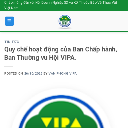
Skip
Chào mừng đến với Hội Doanh Nghiệp SX và KD Thuốc Bảo Vệ Thực Vật
Việt Nam
to
content
TIN TỨC
Quy chế hoạt động của Ban Chấp hành,
Ban Thường vu Hội VIPA.
POSTED ON
26/10/2023
BY
VĂN PHÒNG VIPA