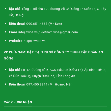
Địa chỉ
: Tầng 3, số nhà 120 đường Võ Chí Công, P. Xuân La, Q. Tây
Hồ, Hà Nội
Điện thoại
: 090.651.4668
(Mr Sơn)
Emai
: info@vipa.vn / vietnam.vipa@gmail.com
Website
: https://vipa.vn
VP PHÍA NAM: ĐẶT TẠI TRỤ SỞ CÔNG TY TNHH TẬP ĐOÀN AN
NÔNG
Địa chỉ
: Lô H7, đường số 5, KCN Hải Sơn (GĐ 3+4), Ấp Bình Tiến 2,
xã Đức Hoà Hạ, Huyện Đức Hoà, Tỉnh Long An
Điện thoại
: 097.400.3311 (
Mr Hoàng Hải
)
CÁC CHỨNG NHẬN