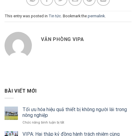
This entry was posted in
Tin tức
. Bookmark the
permalink
.
VĂN PHÒNG VIPA
BÀI VIẾT MỚI
Tối ưu hóa hiệu quả thiết bị không người lái trong
nông nghiệp
ở
Chức năng bình luận bị tắt
Tối
ưu
VIPA: Hai thập kỷ đồng hành trách nhiệm cùng