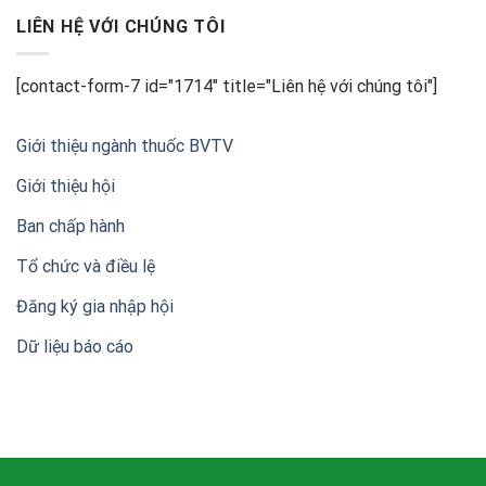
CÁO
nông
xuất
BÁO
LIÊN HỆ VỚI CHÚNG TÔI
nghiệp
khẩu
CHÍ
Việt
Về
Nam
Lễ
[contact-form-7 id="1714" title="Liên hệ với chúng tôi"]
kỷ
niệm
20
Giới thiệu ngành thuốc BVTV
năm
thành
Giới thiệu hội
lập
Hội
Ban chấp hành
Doanh
nghiệp
sản
Tổ chức và điều lệ
xuất,
kinh
Đăng ký gia nhập hội
doanh
thuốc
Dữ liệu báo cáo
bảo
vệ
thực
vật
Việt
Nam
(VIPA)