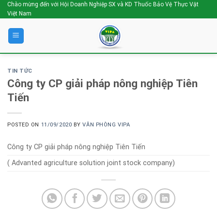
Skip
Chào mừng đến với Hội Doanh Nghiệp SX và KD Thuốc Bảo Vệ Thực Vật
Việt Nam
to
content
TIN TỨC
Công ty CP giải pháp nông nghiệp Tiên
Tiến
POSTED ON
11/09/2020
BY
VĂN PHÒNG VIPA
Công ty CP giải pháp nông nghiệp Tiên Tiến
( Advanted agriculture solution joint stock company)