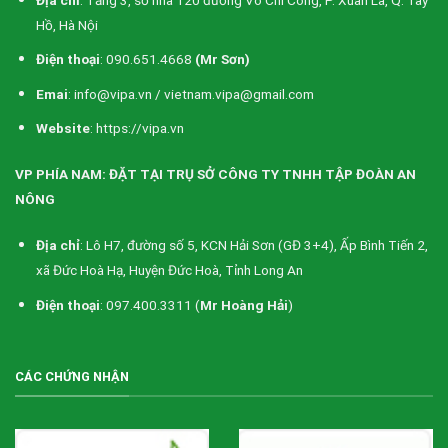
Hồ, Hà Nội
Điện thoại
: 090.651.4668
(Mr Sơn)
Emai
: info@vipa.vn / vietnam.vipa@gmail.com
Website
: https://vipa.vn
VP PHÍA NAM: ĐẶT TẠI TRỤ SỞ CÔNG TY TNHH TẬP ĐOÀN AN
NÔNG
Địa chỉ
: Lô H7, đường số 5, KCN Hải Sơn (GĐ 3+4), Ấp Bình Tiến 2,
xã Đức Hoà Hạ, Huyện Đức Hoà, Tỉnh Long An
Điện thoại
: 097.400.3311 (
Mr Hoàng Hải
)
CÁC CHỨNG NHẬN