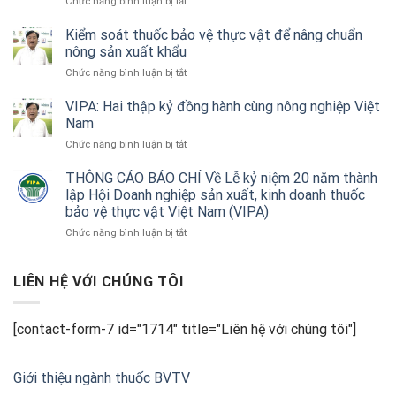
ở
Chức năng bình luận bị tắt
quả
VIPA:
thiết
Hai
Kiểm soát thuốc bảo vệ thực vật để nâng chuẩn
bị
thập
nông sản xuất khẩu
không
kỷ
người
ở
Chức năng bình luận bị tắt
đồng
lái
Kiểm
hành
trong
soát
VIPA: Hai thập kỷ đồng hành cùng nông nghiệp Việt
trách
nông
thuốc
Nam
nhiệm
nghiệp
bảo
cùng
ở
Chức năng bình luận bị tắt
vệ
doanh
VIPA:
thực
nghiệp
Hai
THÔNG CÁO BÁO CHÍ Về Lễ kỷ niệm 20 năm thành
vật
và
thập
lập Hội Doanh nghiệp sản xuất, kinh doanh thuốc
để
nhà
kỷ
nâng
bảo vệ thực vật Việt Nam (VIPA)
nông
đồng
chuẩn
ở
Chức năng bình luận bị tắt
hành
nông
THÔNG
cùng
sản
CÁO
nông
xuất
BÁO
LIÊN HỆ VỚI CHÚNG TÔI
nghiệp
khẩu
CHÍ
Việt
Về
Nam
Lễ
[contact-form-7 id="1714" title="Liên hệ với chúng tôi"]
kỷ
niệm
20
Giới thiệu ngành thuốc BVTV
năm