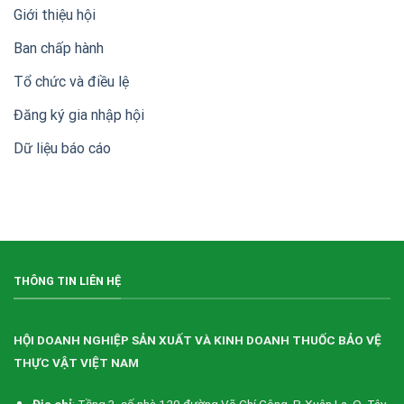
thành
Giới thiệu hội
lập
Hội
Ban chấp hành
Doanh
nghiệp
sản
Tổ chức và điều lệ
xuất,
kinh
Đăng ký gia nhập hội
doanh
thuốc
Dữ liệu báo cáo
bảo
vệ
thực
vật
Việt
Nam
(VIPA)
THÔNG TIN LIÊN HỆ
HỘI DOANH NGHIỆP SẢN XUẤT VÀ KINH DOANH THUỐC BẢO VỆ
THỰC VẬT VIỆT NAM
Địa chỉ
: Tầng 3, số nhà 120 đường Võ Chí Công, P. Xuân La, Q. Tây