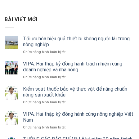
BÀI VIẾT MỚI
Tối ưu hóa hiệu quả thiết bị không người lái trong
nông nghiệp
ở
Chức năng bình luận bị tắt
Tối
ưu
VIPA: Hai thập kỷ đồng hành trách nhiệm cùng
hóa
doanh nghiệp và nhà nông
hiệu
ở
Chức năng bình luận bị tắt
quả
VIPA:
thiết
Hai
Kiểm soát thuốc bảo vệ thực vật để nâng chuẩn
bị
thập
nông sản xuất khẩu
không
kỷ
người
ở
Chức năng bình luận bị tắt
đồng
lái
Kiểm
hành
trong
soát
VIPA: Hai thập kỷ đồng hành cùng nông nghiệp Việt
trách
nông
thuốc
Nam
nhiệm
nghiệp
bảo
cùng
ở
Chức năng bình luận bị tắt
vệ
doanh
VIPA:
thực
nghiệp
Hai
vật