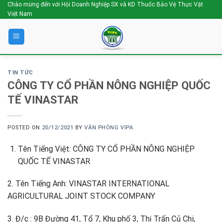
Skip
Chào mừng đến với Hội Doanh Nghiệp SX và KD Thuốc Bảo Vệ Thực Vật
Việt Nam
to
content
TIN TỨC
CÔNG TY CỔ PHẦN NÔNG NGHIỆP QUỐC
TẾ VINASTAR
POSTED ON
20/12/2021
BY
VĂN PHÒNG VIPA
Tên Tiếng Việt: CÔNG TY CỔ PHẦN NÔNG NGHIỆP
QUỐC TẾ VINASTAR
2. Tên Tiếng Anh: VINASTAR INTERNATIONAL
AGRICULTURAL JOINT STOCK COMPANY
3. Đ/c : 9B Đường 41, Tổ 7, Khu phố 3, Thị Trấn Củ Chi,