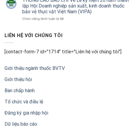
THÔNG CÁO BÁO CHÍ Về Lễ kỷ niệm 20 năm thành
và
thập
lập Hội Doanh nghiệp sản xuất, kinh doanh thuốc
để
nhà
kỷ
nâng
bảo vệ thực vật Việt Nam (VIPA)
nông
đồng
chuẩn
ở
Chức năng bình luận bị tắt
hành
nông
THÔNG
cùng
sản
CÁO
nông
xuất
BÁO
LIÊN HỆ VỚI CHÚNG TÔI
nghiệp
khẩu
CHÍ
Việt
Về
Nam
Lễ
[contact-form-7 id="1714" title="Liên hệ với chúng tôi"]
kỷ
niệm
20
Giới thiệu ngành thuốc BVTV
năm
thành
Giới thiệu hội
lập
Hội
Ban chấp hành
Doanh
nghiệp
sản
Tổ chức và điều lệ
xuất,
kinh
Đăng ký gia nhập hội
doanh
thuốc
Dữ liệu báo cáo
bảo
vệ