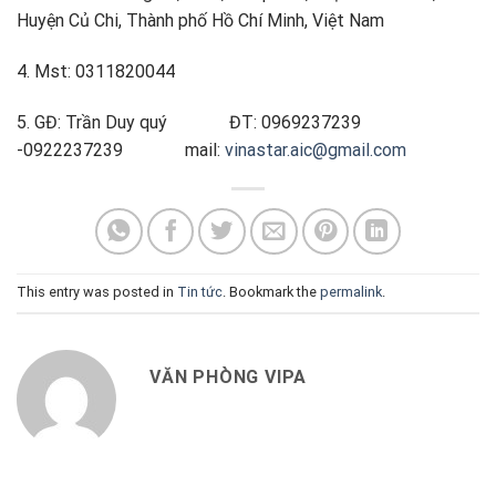
Huyện Củ Chi, Thành phố Hồ Chí Minh, Việt Nam
4. Mst: 0311820044
5. GĐ: Trần Duy quý ĐT: 0969237239
-0922237239 mail:
vinastar.aic@gmail.com
This entry was posted in
Tin tức
. Bookmark the
permalink
.
VĂN PHÒNG VIPA