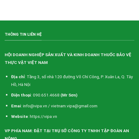
thực
vật
Việt
Nam
(VIPA)
THÔNG TIN LIÊN HỆ
HỘI DOANH NGHIỆP SẢN XUẤT VÀ KINH DOANH THUỐC BẢO VỆ
THỰC VẬT VIỆT NAM
Địa chỉ
: Tầng 3, số nhà 120 đường Võ Chí Công, P. Xuân La, Q. Tây
Hồ, Hà Nội
Điện thoại
: 090.651.4668
(Mr Sơn)
Emai
: info@vipa.vn / vietnam.vipa@gmail.com
Website
: https://vipa.vn
VP PHÍA NAM: ĐẶT TẠI TRỤ SỞ CÔNG TY TNHH TẬP ĐOÀN AN
NÔNG