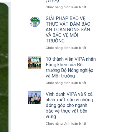
(VIPA)
ở
Chức năng bình luận bị tắt
THÔNG
CÁO
GIẢI PHÁP BẢO VỆ
BÁO
THỰC VẬT ĐẢM BẢO
CHÍ
AN TOÀN NÔNG SẢN
Về
VÀ BẢO VỆ MÔI
Lễ
TRƯỜNG
kỷ
niệm
ở
Chức năng bình luận bị tắt
20
GIẢI
năm
PHÁP
10 thành viên VIPA nhận
thành
BẢO
Bằng khen của Bộ
lập
VỆ
trưởng Bộ Nông nghiệp
Hội
THỰC
và Môi trường
Doanh
VẬT
nghiệp
ĐẢM
ở
Chức năng bình luận bị tắt
sản
BẢO
10
xuất,
AN
thành
Vinh danh VIPA và 9 cá
kinh
TOÀN
viên
nhân xuất sắc vì những
doanh
NÔNG
VIPA
đóng góp cho ngành
thuốc
SẢN
nhận
bảo vệ thực vật bền
bảo
VÀ
Bằng
vững
vệ
BẢO
khen
thực
VỆ
của
ở
Chức năng bình luận bị tắt
vật
MÔI
Bộ
Vinh