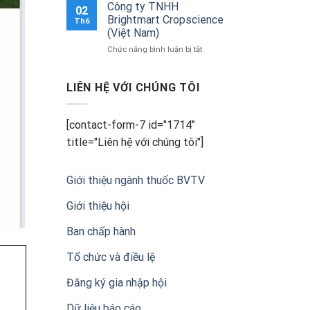
Việt
TRƯỜNG
trưởng
danh
Công ty TNHH
02
Nam
Bộ
VIPA
Brightmart Cropscience
Th6
(VIPA)
Nông
và
(Việt Nam)
nghiệp
9
và
ở
Chức năng bình luận bị tắt
cá
Môi
Công
nhân
trường
ty
xuất
TNHH
LIÊN HỆ VỚI CHÚNG TÔI
sắc
Brightmart
vì
Cropscience
những
(Việt
đóng
[contact-form-7 id="1714"
Nam)
góp
title="Liên hệ với chúng tôi"]
cho
ngành
bảo
Giới thiệu ngành thuốc BVTV
vệ
thực
vật
Giới thiệu hội
bền
vững
Ban chấp hành
Tổ chức và điều lệ
Đăng ký gia nhập hội
Dữ liệu báo cáo