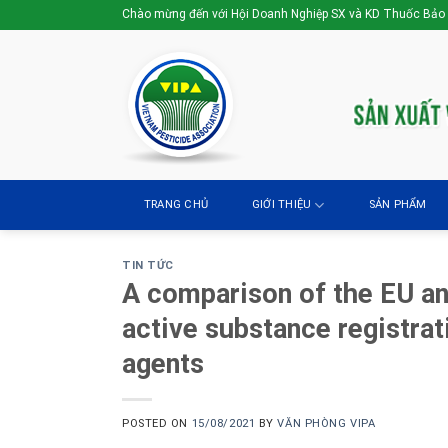
Skip
Chào mừng đến với Hội Doanh Nghiệp SX và KD Thuốc Bảo
to
content
TRANG CHỦ
GIỚI THIỆU
SẢN PHẨM
TIN TỨC
A comparison of the EU a
active substance registrat
agents
POSTED ON
15/08/2021
BY
VĂN PHÒNG VIPA